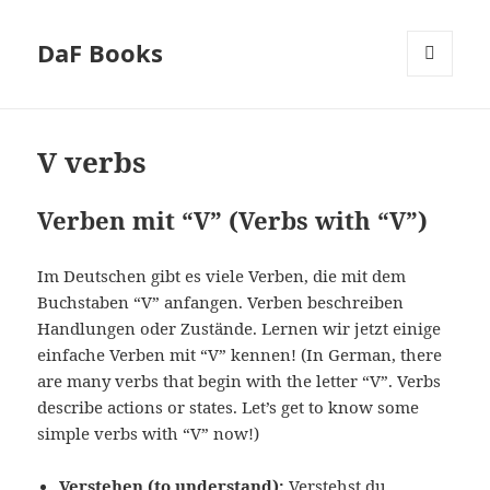
DaF Books
MENU
AND
WIDGETS
V verbs
Verben mit “V” (Verbs with “V”)
Im Deutschen gibt es viele Verben, die mit dem
Buchstaben “V” anfangen. Verben beschreiben
Handlungen oder Zustände. Lernen wir jetzt einige
einfache Verben mit “V” kennen! (In German, there
are many verbs that begin with the letter “V”. Verbs
describe actions or states. Let’s get to know some
simple verbs with “V” now!)
Verstehen (to understand):
Verstehst du