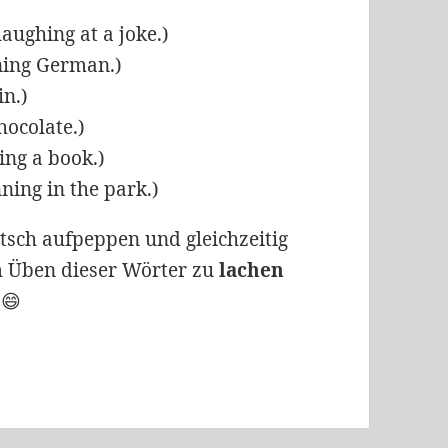
aughing at a joke.)
ning German.)
in.)
hocolate.)
ing a book.)
ning in the park.)
tsch aufpeppen und gleichzeitig
im Üben dieser Wörter zu
lachen
 😄