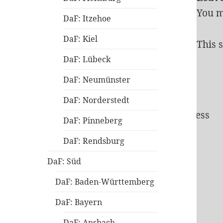
You 
DaF: Itzehoe
DaF: Kiel
This 
DaF: Lübeck
DaF: Neumünster
DaF: Norderstedt
Privacy Policy
Proudly powered by WordPress
DaF: Pinneberg
DaF: Rendsburg
DaF: Süd
DaF: Baden-Württemberg
DaF: Bayern
DaF: Ansbach