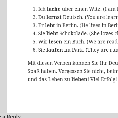
Ich
lache
über einen Witz. (I am l
Du
lernst
Deutsch. (You are lear
Er
lebt
in Berlin. (He lives in Berl
Sie
liebt
Schokolade. (She loves c
Wir
lesen
ein Buch. (We are read
Sie
laufen
im Park. (They are run
Mit diesen Verben können Sie Ihr Deu
Spaß haben. Vergessen Sie nicht, be
und das Leben zu
lieben
! Viel Erfolg!
 a Reply