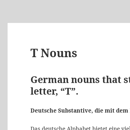
T Nouns
German nouns that st
letter, “T”.
Deutsche Substantive, die mit dem
Das
deutsche Alphabet
bietet eine vie