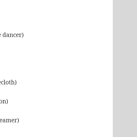
)
e dancer)
ecloth)
ion)
reamer)