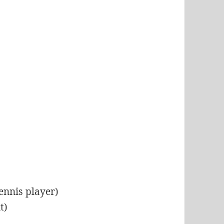
tennis player)
t)